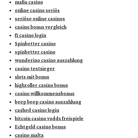
mafia casino
online casino seriös
seriöse online casinos
casino bonus vergleich
f1 casino login
Spinbetter casino
spinbetter casino
wunderino casino auszahlung
casino testsieger
slots mit bonus
highroller casino bonus
casino willkommensbonus
beep beep casino auszahlung
cashed casino login
bitcoin casino vodds freispiele
Echtgeld casino bonus
casino malta