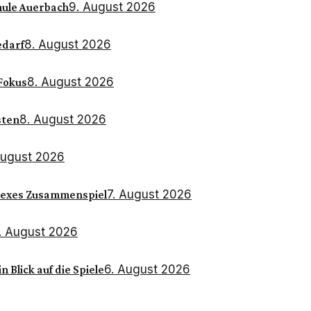
9. August 2026
hule Auerbach
8. August 2026
edarf
8. August 2026
 Fokus
8. August 2026
sten
August 2026
7. August 2026
lexes Zusammenspiel
. August 2026
6. August 2026
Blick auf die Spiele