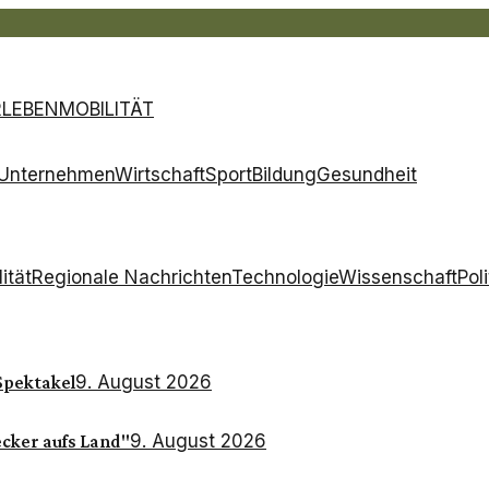
R
LEBEN
MOBILITÄT
Unternehmen
Wirtschaft
Sport
Bildung
Gesundheit
ität
Regionale Nachrichten
Technologie
Wissenschaft
Poli
9. August 2026
Spektakel
9. August 2026
ecker aufs Land"