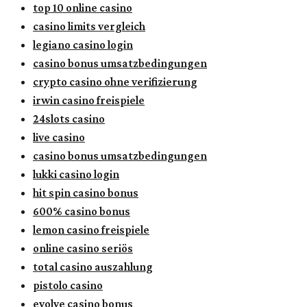
top 10 online casino
casino limits vergleich
legiano casino login
casino bonus umsatzbedingungen
crypto casino ohne verifizierung
irwin casino freispiele
24slots casino
live casino
casino bonus umsatzbedingungen
lukki casino login
hit spin casino bonus
600% casino bonus
lemon casino freispiele
online casino seriös
total casino auszahlung
pistolo casino
evolve casino bonus