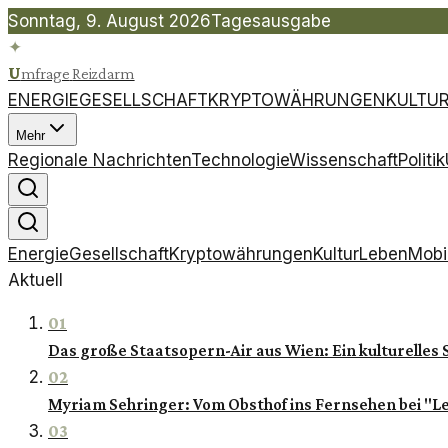
Sonntag, 9. August 2026
Tagesausgabe
✦
U
mfrage
Reizdarm
ENERGIE
GESELLSCHAFT
KRYPTOWÄHRUNGEN
KULTU
Mehr
Regionale Nachrichten
Technologie
Wissenschaft
Politik
Energie
Gesellschaft
Kryptowährungen
Kultur
Leben
Mobil
Aktuell
01
Das große Staatsopern-Air aus Wien: Ein kulturelles 
02
Myriam Sehringer: Vom Obsthof ins Fernsehen bei "L
03