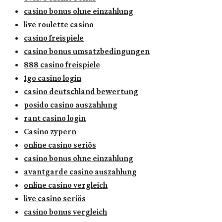
casino bonus ohne einzahlung
live roulette casino
casino freispiele
casino bonus umsatzbedingungen
888 casino freispiele
1go casino login
casino deutschland bewertung
posido casino auszahlung
rant casino login
Casino zypern
online casino seriös
casino bonus ohne einzahlung
avantgarde casino auszahlung
online casino vergleich
live casino seriös
casino bonus vergleich