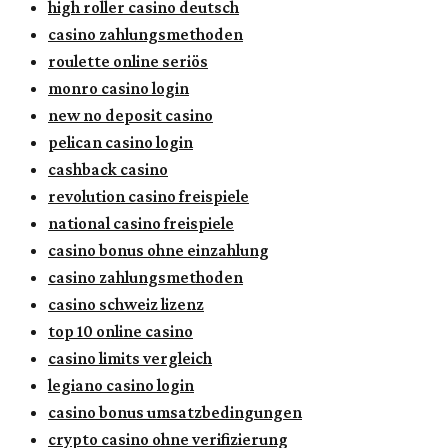
high roller casino deutsch
casino zahlungsmethoden
roulette online seriös
monro casino login
new no deposit casino
pelican casino login
cashback casino
revolution casino freispiele
national casino freispiele
casino bonus ohne einzahlung
casino zahlungsmethoden
casino schweiz lizenz
top 10 online casino
casino limits vergleich
legiano casino login
casino bonus umsatzbedingungen
crypto casino ohne verifizierung