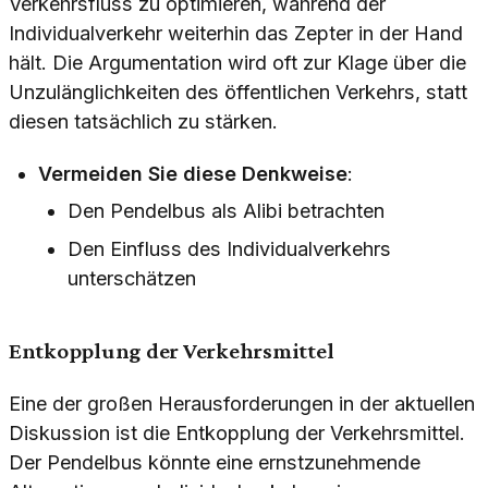
Verkehrsfluss zu optimieren, während der
Individualverkehr weiterhin das Zepter in der Hand
hält. Die Argumentation wird oft zur Klage über die
Unzulänglichkeiten des öffentlichen Verkehrs, statt
diesen tatsächlich zu stärken.
Vermeiden Sie diese Denkweise
:
Den Pendelbus als Alibi betrachten
Den Einfluss des Individualverkehrs
unterschätzen
Entkopplung der Verkehrsmittel
Eine der großen Herausforderungen in der aktuellen
Diskussion ist die Entkopplung der Verkehrsmittel.
Der Pendelbus könnte eine ernstzunehmende