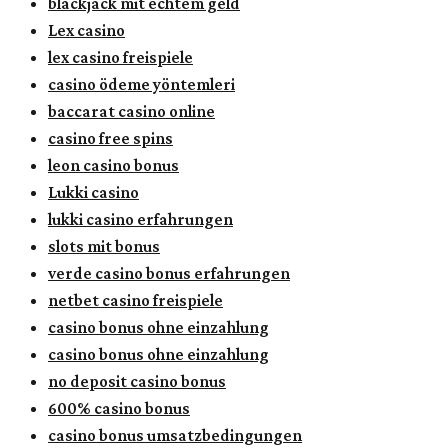
blackjack mit echtem geld
Lex casino
lex casino freispiele
casino ödeme yöntemleri
baccarat casino online
casino free spins
leon casino bonus
Lukki casino
lukki casino erfahrungen
slots mit bonus
verde casino bonus erfahrungen
netbet casino freispiele
casino bonus ohne einzahlung
casino bonus ohne einzahlung
no deposit casino bonus
600% casino bonus
casino bonus umsatzbedingungen