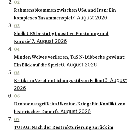
02
Rahmenabkommen zwischen USA und Iran: Ein
7. August 2026
komplexes Zusammenspiel
03
Shell: UBS bestätigt positive Einstufung und
7. August 2026
Kursziel
04
Minden Wolves verlieren, TuS N-Lübbecke gewinnt:
6. August 2026
Ein Blick auf die Spiele
05
6. August
Kritik am Veröffentlichungsstil von Fallout
2026
06
Drohnenangriffe im Ukraine-Krieg: Ein Konflikt von
6. August 2026
historischer Dauer
07
TUI AG: Nach der Restrukturierung zurück im