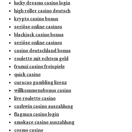
lucky dreams casino login
high roller casino deutsch
krypto casino bonus
seriöse online casinos
blackjack casino bonus
seriöse online casinos
casino deutschland bonus
roulette mit echtem geld
frumzi casino freispiele
quick casino
curacao gambling lizenz
willkommensbonus casino
live roulette casino
cashwin casino auszahlung
flagman casino login
smokace casino auszahlung
cosmo casino