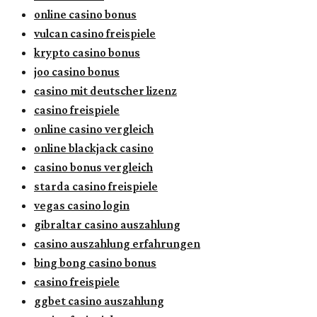
online casino bonus
vulcan casino freispiele
krypto casino bonus
joo casino bonus
casino mit deutscher lizenz
casino freispiele
online casino vergleich
online blackjack casino
casino bonus vergleich
starda casino freispiele
vegas casino login
gibraltar casino auszahlung
casino auszahlung erfahrungen
bing bong casino bonus
casino freispiele
ggbet casino auszahlung