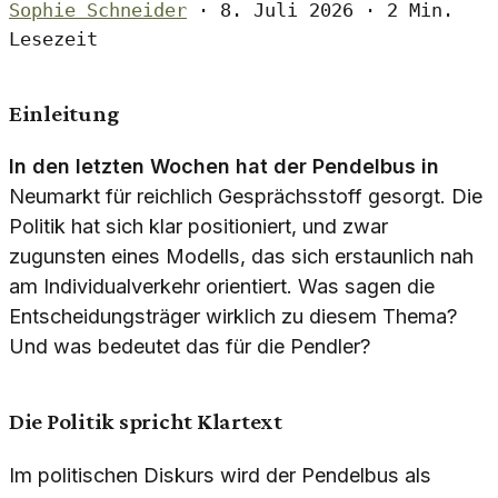
Sophie Schneider
·
8. Juli 2026
·
2 Min.
Lesezeit
Einleitung
In den letzten Wochen hat der Pendelbus in
Neumarkt für reichlich Gesprächsstoff gesorgt. Die
Politik hat sich klar positioniert, und zwar
zugunsten eines Modells, das sich erstaunlich nah
am Individualverkehr orientiert. Was sagen die
Entscheidungsträger wirklich zu diesem Thema?
Und was bedeutet das für die Pendler?
Die Politik spricht Klartext
Im politischen Diskurs wird der Pendelbus als