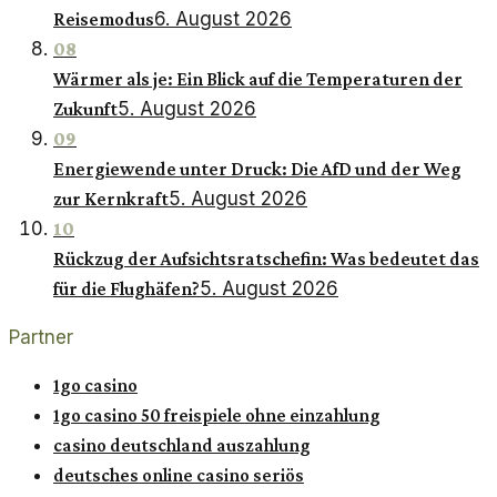
6. August 2026
Reisemodus
08
Wärmer als je: Ein Blick auf die Temperaturen der
5. August 2026
Zukunft
09
Energiewende unter Druck: Die AfD und der Weg
5. August 2026
zur Kernkraft
10
Rückzug der Aufsichtsratschefin: Was bedeutet das
5. August 2026
für die Flughäfen?
Partner
1go casino
1go casino 50 freispiele ohne einzahlung
casino deutschland auszahlung
deutsches online casino seriös