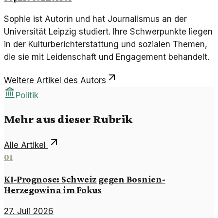
Sophie ist Autorin und hat Journalismus an der
Universität Leipzig studiert. Ihre Schwerpunkte liegen
in der Kulturberichterstattung und sozialen Themen,
die sie mit Leidenschaft und Engagement behandelt.
Weitere Artikel des Autors
Politik
Mehr aus dieser Rubrik
Alle Artikel
01
KI-Prognose: Schweiz gegen Bosnien-
Herzegowina im Fokus
27. Juli 2026