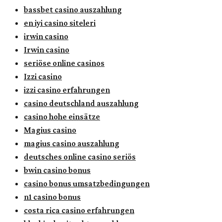
bassbet casino auszahlung
en iyi casino siteleri
irwin casino
Irwin casino
seriöse online casinos
Izzi casino
izzi casino erfahrungen
casino deutschland auszahlung
casino hohe einsätze
Magius casino
magius casino auszahlung
deutsches online casino seriös
bwin casino bonus
casino bonus umsatzbedingungen
n1 casino bonus
costa rica casino erfahrungen