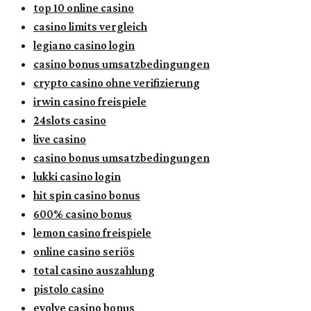
top 10 online casino
casino limits vergleich
legiano casino login
casino bonus umsatzbedingungen
crypto casino ohne verifizierung
irwin casino freispiele
24slots casino
live casino
casino bonus umsatzbedingungen
lukki casino login
hit spin casino bonus
600% casino bonus
lemon casino freispiele
online casino seriös
total casino auszahlung
pistolo casino
evolve casino bonus