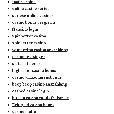
mafia casino
online casino seriös
seriöse online casinos
casino bonus vergleich
f1 casino login
Spinbetter casino
spinbetter casino
wunderino casino auszahlung
casino testsieger
slots mit bonus
highroller casino bonus
casino willkommensbonus
beep beep casino auszahlung
cashed casino login
bitcoin casino vodds freispiele
Echtgeld casino bonus
casino malta