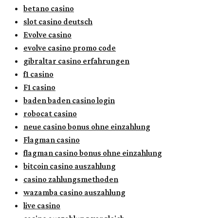
betano casino
slot casino deutsch
Evolve casino
evolve casino promo code
gibraltar casino erfahrungen
f1 casino
F1 casino
baden baden casino login
robocat casino
neue casino bonus ohne einzahlung
Flagman casino
flagman casino bonus ohne einzahlung
bitcoin casino auszahlung
casino zahlungsmethoden
wazamba casino auszahlung
live casino