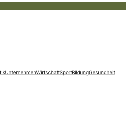
tik
Unternehmen
Wirtschaft
Sport
Bildung
Gesundheit