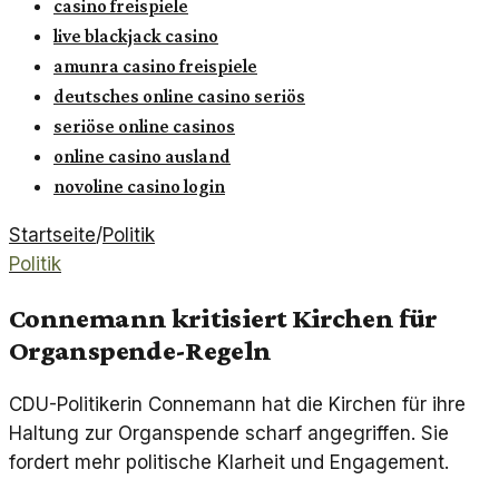
casino freispiele
live blackjack casino
amunra casino freispiele
deutsches online casino seriös
seriöse online casinos
online casino ausland
novoline casino login
Startseite
/
Politik
Politik
Connemann kritisiert Kirchen für
Organspende-Regeln
CDU-Politikerin Connemann hat die Kirchen für ihre
Haltung zur Organspende scharf angegriffen. Sie
fordert mehr politische Klarheit und Engagement.