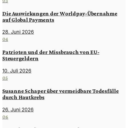
03
Die Auswirkungen der Worldpay-Übernahme
auf Global Payments
28. Juni 2026
04
Patrioten und der Missbrauch von EU-
Steuergeldern
10. Juli 2026
05
Susanne Schaper über vermeidbare Todesfälle
durch Hautkrebs
26. Juni 2026
06