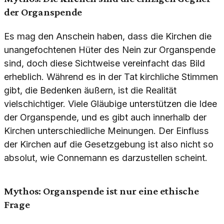
der Organspende
Es mag den Anschein haben, dass die Kirchen die
unangefochtenen Hüter des Nein zur Organspende
sind, doch diese Sichtweise vereinfacht das Bild
erheblich. Während es in der Tat kirchliche Stimmen
gibt, die Bedenken äußern, ist die Realität
vielschichtiger. Viele Gläubige unterstützen die Idee
der Organspende, und es gibt auch innerhalb der
Kirchen unterschiedliche Meinungen. Der Einfluss
der Kirchen auf die Gesetzgebung ist also nicht so
absolut, wie Connemann es darzustellen scheint.
Mythos: Organspende ist nur eine ethische
Frage