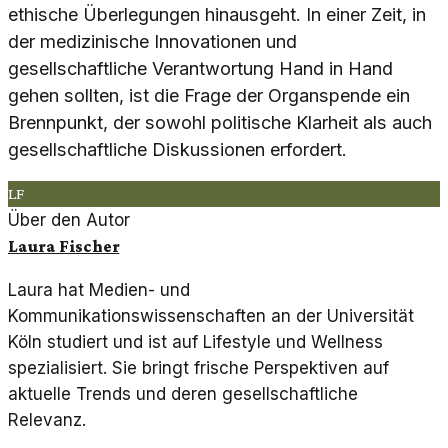
ethische Überlegungen hinausgeht. In einer Zeit, in
der medizinische Innovationen und
gesellschaftliche Verantwortung Hand in Hand
gehen sollten, ist die Frage der Organspende ein
Brennpunkt, der sowohl politische Klarheit als auch
gesellschaftliche Diskussionen erfordert.
LF
Über den Autor
Laura Fischer
Laura hat Medien- und
Kommunikationswissenschaften an der Universität
Köln studiert und ist auf Lifestyle und Wellness
spezialisiert. Sie bringt frische Perspektiven auf
aktuelle Trends und deren gesellschaftliche
Relevanz.