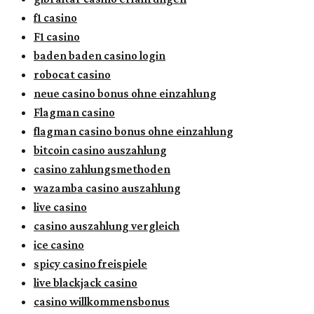
f1 casino
F1 casino
baden baden casino login
robocat casino
neue casino bonus ohne einzahlung
Flagman casino
flagman casino bonus ohne einzahlung
bitcoin casino auszahlung
casino zahlungsmethoden
wazamba casino auszahlung
live casino
casino auszahlung vergleich
ice casino
spicy casino freispiele
live blackjack casino
casino willkommensbonus