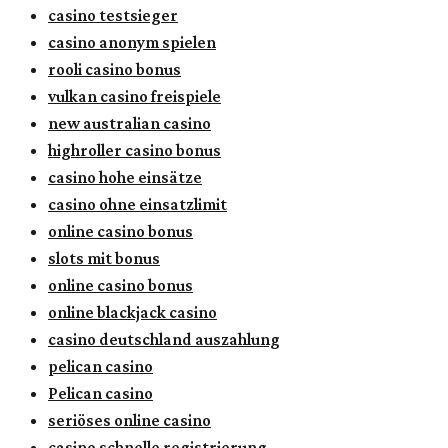
casino testsieger
casino anonym spielen
rooli casino bonus
vulkan casino freispiele
new australian casino
highroller casino bonus
casino hohe einsätze
casino ohne einsatzlimit
online casino bonus
slots mit bonus
online casino bonus
online blackjack casino
casino deutschland auszahlung
pelican casino
Pelican casino
seriöses online casino
casino schnelle registrierung