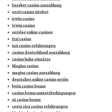
bassbet casino auszahlung
en iyi casino siteleri
irwin casino
Irwin casino
seriöse online casinos
Izzi casino
izzi casino erfahrungen
casino deutschland auszahlung
casino hohe einsätze
Magius casino
magius casino auszahlung
deutsches online casino seriös
bwin casino bonus
casino bonus umsatzbedingungen
n1 casino bonus
costa rica casino erfahrungen