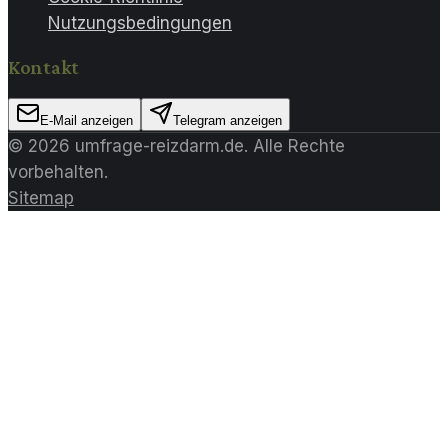
Nutzungsbedingungen
Kontakt
E-Mail anzeigen
Telegram anzeigen
©
2026
umfrage-reizdarm.de
. Alle Rechte
vorbehalten.
Sitemap