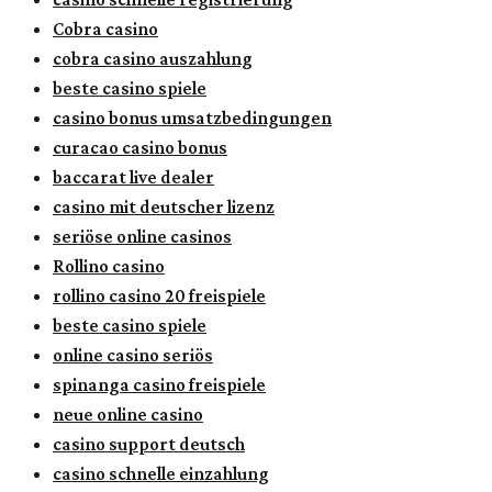
Cobra casino
cobra casino auszahlung
beste casino spiele
casino bonus umsatzbedingungen
curacao casino bonus
baccarat live dealer
casino mit deutscher lizenz
seriöse online casinos
Rollino casino
rollino casino 20 freispiele
beste casino spiele
online casino seriös
spinanga casino freispiele
neue online casino
casino support deutsch
casino schnelle einzahlung