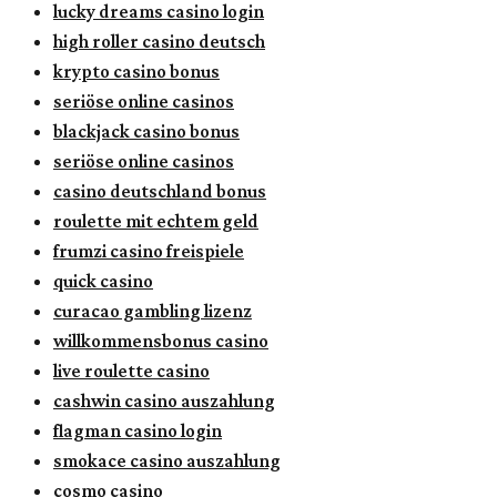
lucky dreams casino login
high roller casino deutsch
krypto casino bonus
seriöse online casinos
blackjack casino bonus
seriöse online casinos
casino deutschland bonus
roulette mit echtem geld
frumzi casino freispiele
quick casino
curacao gambling lizenz
willkommensbonus casino
live roulette casino
cashwin casino auszahlung
flagman casino login
smokace casino auszahlung
cosmo casino