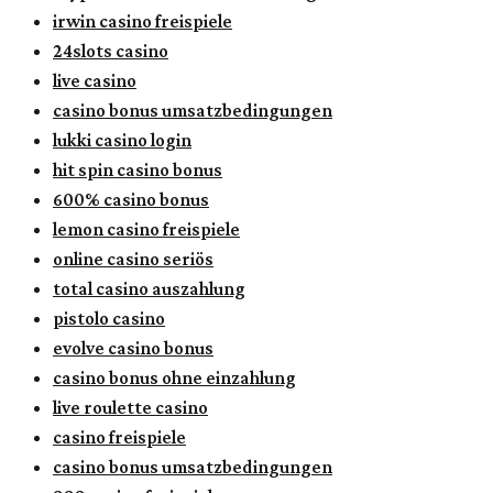
irwin casino freispiele
24slots casino
live casino
casino bonus umsatzbedingungen
lukki casino login
hit spin casino bonus
600% casino bonus
lemon casino freispiele
online casino seriös
total casino auszahlung
pistolo casino
evolve casino bonus
casino bonus ohne einzahlung
live roulette casino
casino freispiele
casino bonus umsatzbedingungen