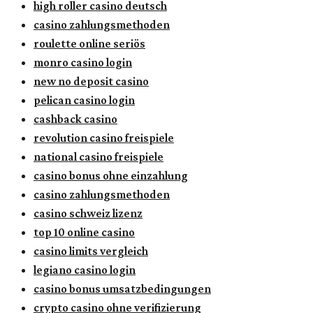
high roller casino deutsch
casino zahlungsmethoden
roulette online seriös
monro casino login
new no deposit casino
pelican casino login
cashback casino
revolution casino freispiele
national casino freispiele
casino bonus ohne einzahlung
casino zahlungsmethoden
casino schweiz lizenz
top 10 online casino
casino limits vergleich
legiano casino login
casino bonus umsatzbedingungen
crypto casino ohne verifizierung