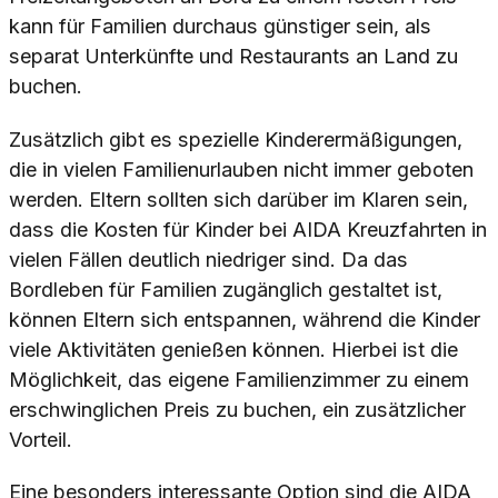
kann für Familien durchaus günstiger sein, als
separat Unterkünfte und Restaurants an Land zu
buchen.
Zusätzlich gibt es spezielle Kinderermäßigungen,
die in vielen Familienurlauben nicht immer geboten
werden. Eltern sollten sich darüber im Klaren sein,
dass die Kosten für Kinder bei AIDA Kreuzfahrten in
vielen Fällen deutlich niedriger sind. Da das
Bordleben für Familien zugänglich gestaltet ist,
können Eltern sich entspannen, während die Kinder
viele Aktivitäten genießen können. Hierbei ist die
Möglichkeit, das eigene Familienzimmer zu einem
erschwinglichen Preis zu buchen, ein zusätzlicher
Vorteil.
Eine besonders interessante Option sind die AIDA