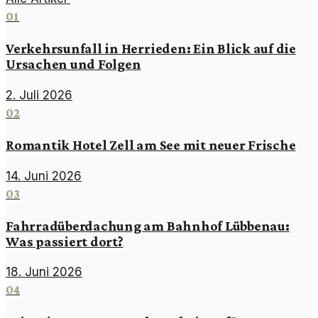
01
Verkehrsunfall in Herrieden: Ein Blick auf die
Ursachen und Folgen
2. Juli 2026
02
Romantik Hotel Zell am See mit neuer Frische
14. Juni 2026
03
Fahrradüberdachung am Bahnhof Lübbenau:
Was passiert dort?
18. Juni 2026
04