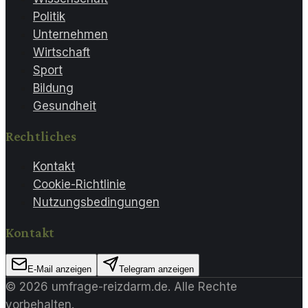
Politik
Unternehmen
Wirtschaft
Sport
Bildung
Gesundheit
Rechtliches
Kontakt
Cookie-Richtlinie
Nutzungsbedingungen
Kontakt
E-Mail anzeigen
Telegram anzeigen
©
2026
umfrage-reizdarm.de
. Alle Rechte
vorbehalten.