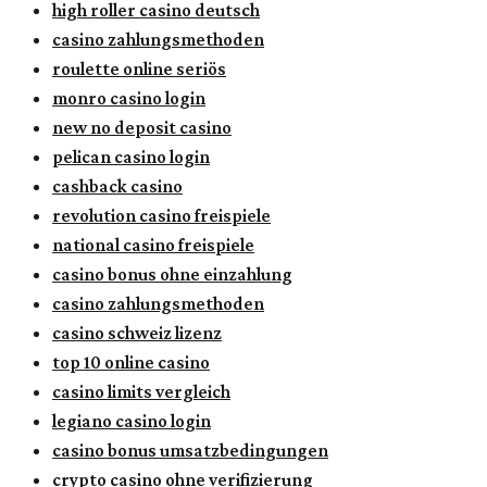
high roller casino deutsch
casino zahlungsmethoden
roulette online seriös
monro casino login
new no deposit casino
pelican casino login
cashback casino
revolution casino freispiele
national casino freispiele
casino bonus ohne einzahlung
casino zahlungsmethoden
casino schweiz lizenz
top 10 online casino
casino limits vergleich
legiano casino login
casino bonus umsatzbedingungen
crypto casino ohne verifizierung