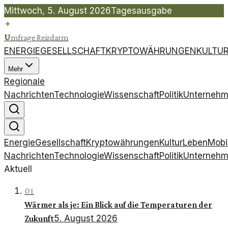
Mittwoch, 5. August 2026
Tagesausgabe
✦
U
mfrage
Reizdarm
ENERGIE
GESELLSCHAFT
KRYPTOWÄHRUNGEN
KULTU
Mehr
Regionale
Nachrichten
Technologie
Wissenschaft
Politik
Unterneh
Energie
Gesellschaft
Kryptowährungen
Kultur
Leben
Mobil
Nachrichten
Technologie
Wissenschaft
Politik
Unterneh
Aktuell
01
Wärmer als je: Ein Blick auf die Temperaturen der
5. August 2026
Zukunft